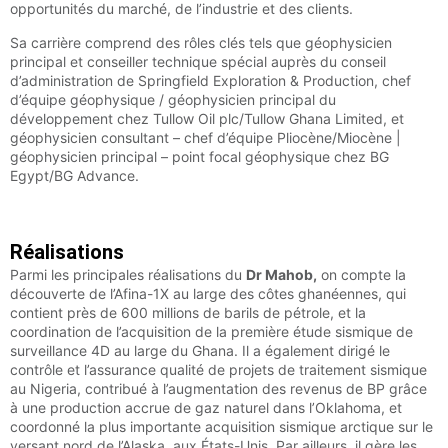
opportunités du marché, de l’industrie et des clients.
Sa carrière comprend des rôles clés tels que géophysicien
principal et conseiller technique spécial auprès du conseil
d’administration de Springfield Exploration & Production, chef
d’équipe géophysique / géophysicien principal du
développement chez Tullow Oil plc/Tullow Ghana Limited, et
géophysicien consultant – chef d’équipe Pliocène/Miocène |
géophysicien principal – point focal géophysique chez BG
Egypt/BG Advance.
Réalisations
Parmi les principales réalisations du
Dr Mahob,
on compte la
découverte de l’Afina-1X au large des côtes ghanéennes, qui
contient près de 600 millions de barils de pétrole, et la
coordination de l’acquisition de la première étude sismique de
surveillance 4D au large du Ghana. Il a également dirigé le
contrôle et l’assurance qualité de projets de traitement sismique
au Nigeria, contribué à l’augmentation des revenus de BP grâce
à une production accrue de gaz naturel dans l’Oklahoma, et
coordonné la plus importante acquisition sismique arctique sur le
versant nord de l’Alaska, aux États-Unis. Par ailleurs, il gère les